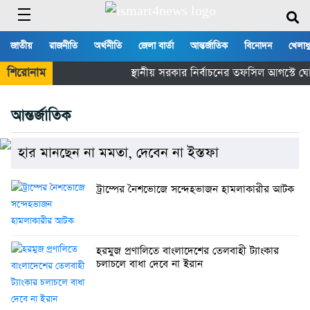
জাতীয়
রাজনীতি
অর্থনীতি
জেলা বার্তা
আন্তর্জাতিক
বিনোদন
খেলাধ
শিরোনাম
স্থানীয় সরকার নির্বাচনের তফসিল আগস্টে ঘ
আন্তর্জাতিক
হার মানছেন না মমতা, দেবেন না ইস্তফা
ট্রাম্পের নৈশভোজে সন্দেহভাজন হামলাকারীর আটক
হরমুজ প্রণালিতে বাংলাদেশের তেলবাহী ট্যাংকার
চলাচলে বাধা দেবে না ইরান