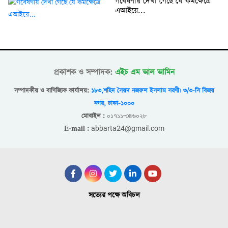
গবেষণায় দেখা গেছে যে কর্মক্ষেত্রে
এআইয়ে...
প্রকাশক ও সম্পাদক:
এইচ এম আল আমিন
সম্পাদকীয় ও বাণিজ্যিক কার্যালয়:
১৮৩,শহিদ সৈয়দ নজরুল ইসলাম সরণী। ৩/৩-সি বিজয়
নগর, ঢাকা-১০০০
০১৭১১-৩৪৬০২৮
মোবাইল :
abbarta24@gmail.com
E-mail :
সত্যের পক্ষে অবিচল