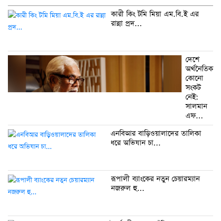
কারী কিং টমি মিয়া এম.বি.ই এর
রান্না প্রদ...
দেশে
অর্থনৈতিক
কোনো
সংকট
নেই:
সালমান
এফ...
এনবিআর বাড়িওয়ালাদের তালিকা
ধরে অভিযান চা...
রূপালী ব্যাংকের নতুন চেয়ারম্যান
নজরুল হু...