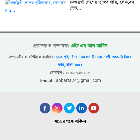
ঊর্ধ্বমুখী দেশের পুঁজিবাজার, লেনদেন
দেড়...
প্রকাশক ও সম্পাদক:
এইচ এম আল আমিন
সম্পাদকীয় ও বাণিজ্যিক কার্যালয়:
১৮৩,শহিদ সৈয়দ নজরুল ইসলাম সরণী। ৩/৩-সি বিজয়
নগর, ঢাকা-১০০০
০১৭১১-৩৪৬০২৮
মোবাইল :
abbarta24@gmail.com
E-mail :
সত্যের পক্ষে অবিচল