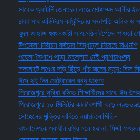
সাবেক অ্যাটর্নি জেনারেল এজে মোহাম্মদ আলীর ইন্তেকা
ঢাকা সাব-এডিটরস কাউন্সিলের সভাপতি অনিক ও সম্পাদ
যুদ্ধ জাহাজ ধ্বংসকারী সাবমেরিন টর্পেডো পাওয়া গেলো রাঙ
উপজেলা নির্বাচন বর্জনের সিদ্ধান্ত নিয়েছে বিএনপি
পহেলা বৈশাখে পাড়া-মহল্লায় নেই প্রাণচাঞ্চল্য
সদরঘাটে লঞ্চের দড়ি ছিঁড়ে পাঁচ জনের মৃত্যু: তিন দিনের র
ঈদে দুই দিন মেট্রোরেল বন্ধ থাকবে
পিরোজপুরে সুবিধা বঞ্চিত শিক্ষার্থীদের মাঝে ঈদ উপহার
পিরোজপুরে ১০ মিনিটের কালবৈশাখী ঝড়ে লণ্ডভণ্ড, নিহ
সোহেলের মুক্তির দাবিতে নয়াপল্টনে মিছিল
বাংলাদেশকে স্বাধীন রাষ্ট্র মনে হয় না: মির্জা ফখরুল