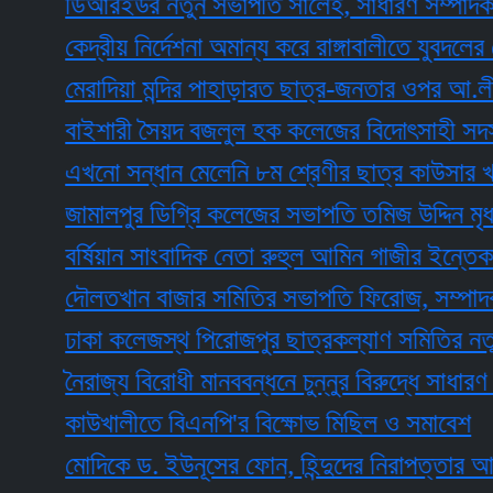
ডিআরইউর নতুন সভাপতি সালেহ, সাধারণ সম্পাদক সোহ
কেদ্রীয় নির্দেশনা অমান্য করে রাঙ্গাবালীতে যুবদলের মো
মেরাদিয়া মন্দির পাহাড়ারত ছাত্র-জনতার ওপর আ.লীগ সন্ত
বাইশারী সৈয়দ বজলুল হক কলেজের বিদোৎসাহী সদস্য হলে
এখনো সন্ধান মেলেনি ৮ম শ্রেণীর ছাত্র কাউসার খানের
জামালপুর ডিগ্রি কলেজের সভাপতি তমিজ উদ্দিন মৃধা
বর্ষিয়ান সাংবাদিক নেতা রুহুল আমিন গাজীর ইন্তেকাল
দৌলতখান বাজার সমিতির সভাপতি ফিরোজ, সম্পাদক সাগ
ঢাকা কলেজস্থ পিরোজপুর ছাত্রকল্যাণ সমিতির নতুন কমি
নৈরাজ্য বিরোধী মানববন্ধনে চুন্নুর বিরুদ্ধে সাধারণ শিক্ষ
কাউখালীতে বিএনপি'র বিক্ষোভ মিছিল ও সমাবেশ
মোদিকে ড. ইউনূসের ফোন, হিন্দুদের নিরাপত্তার আশ্বাস