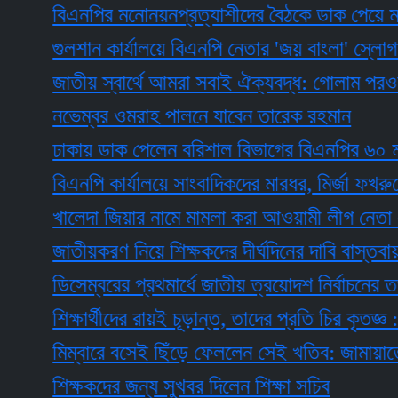
বিএনপির মনোনয়নপ্রত্যাশীদের বৈঠকে ডাক পেয়ে মঞ্জুর
গুলশান কার্যালয়ে বিএনপি নেতার 'জয় বাংলা' স্লোগান
জাতীয় স্বার্থে আমরা সবাই ঐক্যবদ্ধ: গোলাম পরওয়ার
নভেম্বর ওমরাহ পালনে যাবেন তারেক রহমান
ঢাকায় ডাক পেলেন বরিশাল বিভাগের বিএনপির ৬০ মনোনয়
বিএনপি কার্যালয়ে সাংবাদিকদের মারধর, মির্জা ফখরুলের দু
খালেদা জিয়ার নামে মামলা করা আওয়ামী লীগ নেতা এখন 
জাতীয়করণ নিয়ে শিক্ষকদের দীর্ঘদিনের দাবি বাস্তবায়ন করা
ডিসেম্বরের প্রথমার্ধে জাতীয় ত্রয়োদশ নির্বাচনের তপশিল
শিক্ষার্থীদের রায়ই চূড়ান্ত, তাদের প্রতি চির কৃতজ্ঞ : এষা
মিম্বারে বসেই ছিঁড়ে ফেললেন সেই খতিব: জামায়াতের সতর
শিক্ষকদের জন্য সুখবর দিলেন শিক্ষা সচিব