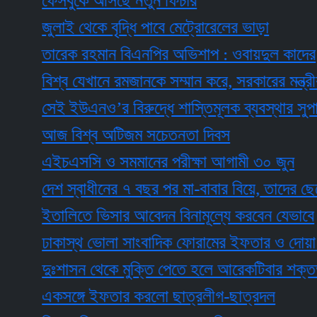
ফেসবুকে আসছে নতুন ফিচার
জুলাই থেকে বৃদ্ধি পাবে মেট্রোরেলের ভাড়া
তারেক রহমান বিএনপির অভিশাপ : ওবায়দুল কাদের
বিশ্ব যেখানে রমজানকে সম্মান করে, সরকারের মন্ত্রীরা অস
সেই ইউএনও’র বিরুদ্ধে শাস্তিমূলক ব্যবস্থার সুপারিশ
আজ বিশ্ব অটিজম সচেতনতা দিবস
এইচএসসি ও সমমানের পরীক্ষা আগামী ৩০ জুন
দেশ স্বাধীনের ৭ বছর পর মা-বাবার বিয়ে, তাদের ছেলে মুক
ইতালিতে ভিসার আবেদন বিনামূল্যে করবেন যেভাবে
ঢাকাস্থ ভোলা সাংবাদিক ফোরামের ইফতার ও দোয়া মাহফ
দুঃশাসন থেকে মুক্তি পেতে হলে আরেকটিবার শক্তভাবে দ
একসঙ্গে ইফতার করলো ছাত্রলীগ-ছাত্রদল