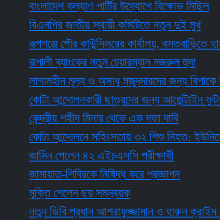
বাংলাদেশ কল্যাণ পার্টির উদ্যোগে বিক্ষোভ মিছিল
বিএনপির জাতীয় স্থায়ী কমিটিতে নতুন দুই মুখ
রূপগঞ্জে পৌর কাউন্সিলরের কার্যালয়, বসতবাড়িতে হামলা ও
রূপালী ব্যাংকের নতুন চেয়ারম্যান নজরুল হুদা
লাগামহীন মূল্য ও অসাধু মজুদদারদের জন্য বিপাকে জামা
কোটা আন্দোলনকারী ছাত্রদের জন্য আর্জেন্টাইন ফুটবলারের প
কেন্দ্রীয় শহীদ মিনার থেকে এক দফা দাবি
কোটা আন্দোলনে সহিংসতায় ৩২ শিশু নিহত: ইউনিসেফ
জামিন পেলেন ৪২ এইচএসসি পরীক্ষার্থী
জামায়াত-শিবিরকে নিষিদ্ধ করে প্রজ্ঞাপন
মুক্তি পেলেন ছয় সমন্বয়ক
নতুন ডিবি প্রধান আশরাফুজ্জামান ও হারুন ক্রাইম অ্যান