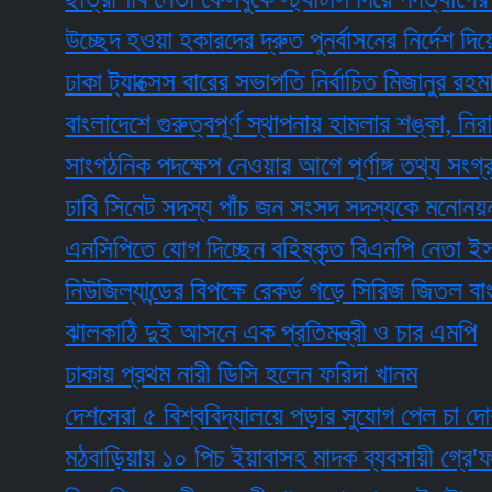
উচ্ছেদ হওয়া হকারদের দ্রুত পুনর্বাসনের নির্দেশ দিয়েছেন প্
ঢাকা ট্যাক্সেস বারের সভাপতি নির্বাচিত মিজানুর রহমান দুল
বাংলাদেশে গুরুত্বপূর্ণ স্থাপনায় হামলার শঙ্কা, নিরাপত্
সাংগঠনিক পদক্ষেপ নেওয়ার আগে পূর্ণাঙ্গ তথ্য সংগ্রহের
ঢাবি সিনেট সদস্য পাঁচ জন সংসদ সদস্যকে মনোনয়ন দিলে
এনসিপিতে যোগ দিচ্ছেন বহিষ্কৃত বিএনপি নেতা ইসহাক 
নিউজিল্যান্ডের বিপক্ষে রেকর্ড গড়ে সিরিজ জিতল বাংলাদে
ঝালকাঠি দুই আসনে এক প্রতিমন্ত্রী ও চার এমপি
ঢাকায় প্রথম নারী ডিসি হলেন ফরিদা খানম
দেশসেরা ৫ বিশ্ববিদ্যালয়ে পড়ার সুযোগ পেল চা দোকানির 
মঠবাড়িয়ায় ১০ পিচ ইয়াবাসহ মাদক ব্যবসায়ী গ্রে'ফ'তা'র