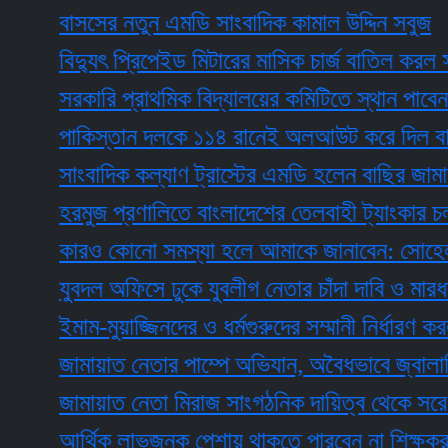
বাসসের নতুন এমডি সাংবাদিক কামাল উদ্দিন সবুজ
বিদ্যুৎ প্রিপেইড মিটারের মাসিক চার্জ বাতিল করল সরকার
সরকারি প্রাথমিক বিদ্যালয়ের কমিটিতে স্থান পাবেন যারা
পাকিস্তান দলকে ১১৪ রানেই অলআউট করে দিল বাংলাদ
সাংবাদিক কল্যাণ ট্রাস্টের এমডি হলেন বাছির জামাল
হরমুজ প্রণালিতে বাংলাদেশের তেলবাহী ট্যাংকার চলাচলে 
কারও কোনো সমস্যা হলে আমাকে জানাবেন: সোহেল মনজ
যুবদল অফিসে ঢুকে যুবলীগ নেতার চাঁদা দাবি ও মারধর
ইমাম-মুয়াজ্জিনদের ও ধর্মগুরুদের সম্মানী নির্ধারণ করল সর
জামায়াত নেতার পাম্পে অভিযান, অবৈধভাবে জ্বালানি তে
জামায়াত নেতা মিরাজ সাংগঠনিক দায়িত্ব থেকে সরে দাঁড়া
আর্থিক লাভজনক পেশায় থাকতে পারবেন না শিক্ষকরা: শিক্ষা 