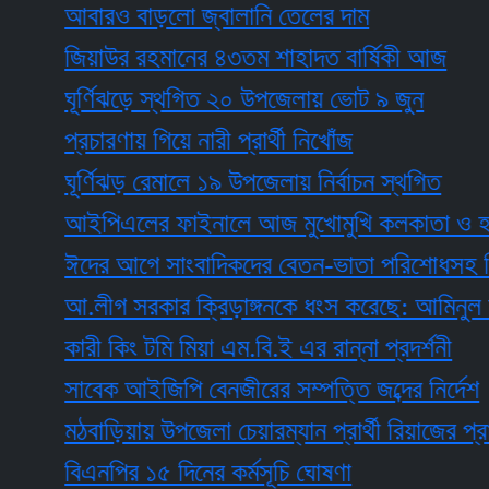
আবারও বাড়লো জ্বালানি তেলের দাম
জিয়াউর রহমানের ৪৩তম শাহাদত বার্ষিকী আজ
ঘূর্ণিঝড়ে স্থগিত ২০ উপজেলায় ভোট ৯ জুন
প্রচারণায় গিয়ে নারী প্রার্থী নিখোঁজ
ঘূর্ণিঝড় রেমালে ১৯ উপজেলায় নির্বাচন স্থগিত
আইপিএলের ফাইনালে আজ মুখোমুখি কলকাতা ও হায়দরা
ঈদের আগে সাংবাদিকদের বেতন-ভাতা পরিশোধসহ ডিইউজ
আ.লীগ সরকার ক্রিড়াঙ্গনকে ধংস করেছে: আমিনুল হক
কারী কিং টমি মিয়া এম.বি.ই এর রান্না প্রদর্শনী
সাবেক আইজিপি বেনজীরের সম্পত্তি জব্দের নির্দেশ
মঠবাড়িয়ায় উপজেলা চেয়ারম্যান প্রার্থী রিয়াজের প্রার্থিতা
বিএনপির ১৫ দিনের কর্মসূচি ঘোষণা