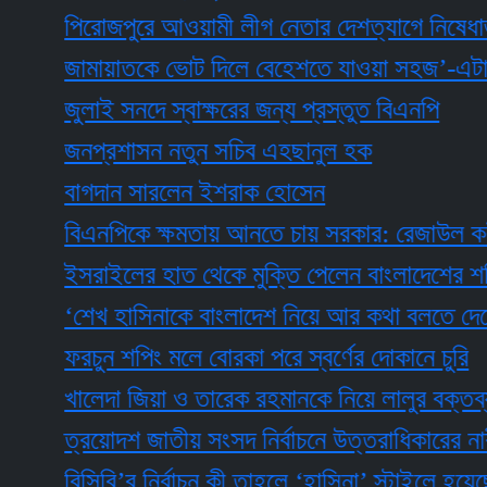
পিরোজপুরে আওয়ামী লীগ নেতার দেশত্যাগে নিষেধাজ্ঞা
জামায়াতকে ভোট দিলে বেহেশতে যাওয়া সহজ’-এটা প্রতা
জুলাই সনদে স্বাক্ষরের জন্য প্রস্তুত বিএনপি
জনপ্রশাসন নতুন সচিব এহছানুল হক
বাগদান সারলেন ইশরাক হোসেন
বিএনপিকে ক্ষমতায় আনতে চায় সরকার: রেজাউল করীম
ইসরাইলের হাত থেকে মুক্তি পেলেন বাংলাদেশের শহিদু
‘শেখ হাসিনাকে বাংলাদেশ নিয়ে আর কথা বলতে দেবে না 
ফরচুন শপিং মলে বোরকা পরে স্বর্ণের দোকানে চুরি
খালেদা জিয়া ও তারেক রহমানকে নিয়ে লালুর বক্তব্য ব্য
ত্রয়োদশ জাতীয় সংসদ নির্বাচনে উত্তরাধিকারের নারী নেত্
বিসিবি’র নির্বাচন কী তাহলে ‘হাসিনা’ স্টাইলে হয়েছে?