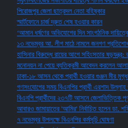
স্কুল-কলেজের সভাপতির দায়িত্ব পালন করবেন ইউএনও
পিরোজপুর জেলা ছাত্রদল নেতা বহিষ্কার
স্মার্টফোনে চার্জ দ্রুত শেষ হওয়ার কারন
‘আমান ধর্ষণের অভিযোগের দিন সাংগঠনিক দায়িত্বে রাজশ
১৩ নভেম্বর আ. লীগ মাঠে নামলে জনগণ প্রতিশোধ নেবে
হাসিনার বিরুদ্ধে রায়ের আগে সহিংসতার ষড়যন্ত্র: রুমন
মনোনয়ন না পেয়ে ব্যতিক্রমী আবেদন করলেন আলাল
ঢাকা-১৮ আসন থেকে প্রার্থী হওয়ার গুঞ্জন মীর মুগ্ধর ভাই
গণসংযোগের সময় বিএনপির প্রার্থী এরশাদ উল্লাহ গুলিবি
বিএনপি প্রার্থীদের ২৩৭টি আসনে জেলাভিত্তিক পূর্ণাঙ্গ ত
আবারও জামায়াতের 'আমির' নির্বাচিত হলেন ডা. শফিকুর 
৭ নভেম্বর উপলক্ষে বিএনপির কর্মসূচি ঘোষণা