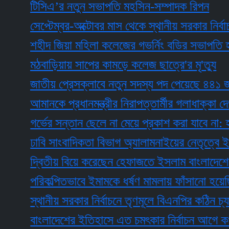
টিসিএ’র নতুন সভাপতি মহসিন-সম্পাদক রিপন
সেপ্টেম্বর-অক্টোবর মাস থেকে স্থানীয় সরকার নির্বাচন শু
শহীদ জিয়া মহিলা কলেজের গভর্নিং বডির সভাপতি হলেন 
মঠবাড়িয়ায় সাপের কামড়ে কলেজ ছাত্রে'র মৃ'ত্যু
জাতীয় প্রেসক্লাবে নতুন সদস্য পদ পেয়েছে ৪৪১ জন
আমানকে প্রধানমন্ত্রীর নিরাপত্তার্মীর গলাধাক্কা দেওয়া
গর্ভের সন্তান ছেলে না মেয়ে প্রকাশ করা যাবে না: হাইকোর
ঢাবি সাংবাদিকতা বিভাগ অ্যালামনাইয়ের নেতৃত্বে ইলিয়া
দ্বিতীয় বিয়ে করেছেন হেফাজতে ইসলাম বাংলাদেশের মহা
পরিকল্পিতভাবে ইমামকে ধর্ষণ মামলায় ফাঁসানো হয়েছিল
স্থানীয় সরকার নির্বাচনে তৃণমূলে বিএনপির কঠিন চ্যালেঞ্জ
বাংলাদেশের ইতিহাসে এত চমৎকার নির্বাচন আগে কখনো হ