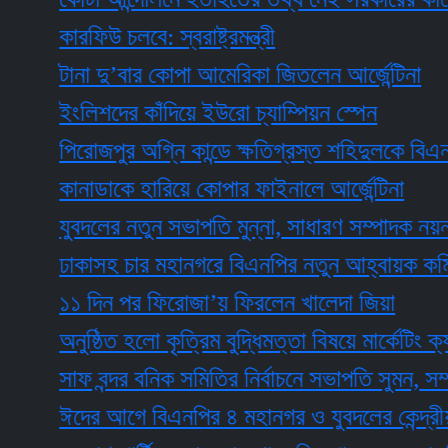
কারফিউ চলবে: স্বরাষ্ট্রমন্ত্রী
টানা দু’বার কোপা আমেরিকা জিতলেন আর্জেন্টিনা
ইংলিশদের কাঁদিয়ে ইউরো চ্যাম্পিয়ন স্পেন
পিরোজপুর অগ্নি কান্ডে ক্ষতিগ্রস্ত শহিদুলকে বিএনপির 
কানাডাকে হারিয়ে কোপার ফাইনালে আর্জেন্টিনা
যুবদলের নতুন সভাপতি মুন্না, সাধারণ সম্পাদক নয়ন
ঢাকাসহ চার মহানগরে বিএনপির নতুন আহ্বায়ক কমিটি
১১ দিন পর ফিরোজা’য় ফিরলেন খালেদা জিয়া
অনুষ্ঠিত হলো কৃত্রিম বুদ্ধিমত্তা বিষয়ে মার্কেটিং ক্যাফের
সাফ বন্দর বনিক সমিতির নির্বাচনে সভাপতি সুমন, সম্পাদক
ঈদের আগে বিএনপির ৪ মহানগর ও যুবদলের কেন্দ্রীয় কমিট