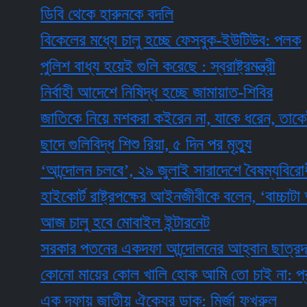
ডিবি থেকে হারুনকে বদলি
বিকেলের মধ্যে চালু হচ্ছে ফেসবুক-ইউটিউব: পলক
পুলিশ বাধ্য হয়েই গুলি করেছে : স্বরাষ্ট্রমন্ত্রী
নির্বাহী আদেশে নিষিদ্ধ হচ্ছে জামায়াত-শিবির
জাতিকে নিয়ে মশকরা কইরেন না, যাকে ধরেন, তাকেই খাবার
ছাদে গুলিবিদ্ধ শিশু রিয়া, ৫ দিন পর মৃত্যু
‘আন্দোলন চলবে’, ২৯ জুলাই সারাদেশে বৈষম্যবিরোধী ছাত
হাইকোর্ট রাষ্ট্রপক্ষের আইনজীবীকে বলেন, ‘বাচ্চাটা আপ
আজ চালু হবে মোবাইল ইন্টারনেট
সরকার পতনের একদফা আন্দোলনের আহ্বান ছাত্রদলের
কোনো মায়ের কোল খালি হোক আমি তো চাই না: প্রধানমন্ত
এক দফায় জাতীয় ঐক্যের ডাক: মির্জা ফখরুল