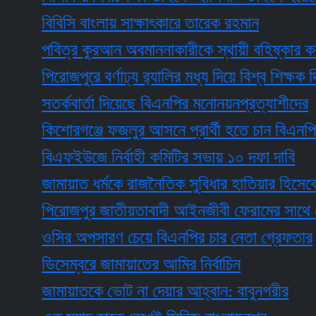
বিবিসি বাংলায় সাক্ষাৎকারে তারেক রহমান
পবিত্র কুরআন অবমাননাকারীকে স্থায়ী বহিষ্কার করল নর্থ
পিরোজপুরে বর্ণাঢ্য র‍্যালির মধ্য দিয়ে বিশ্ব শিক্ষক দিবস
সতর্কবার্তা দিয়েছে বিএনপির মনোনয়নপ্রত্যাশীদের
কিশোরগঞ্জে ফজলুর আসনে প্রার্থী হতে চান বিএনপির আ
বিএফইউজে নির্বাহী কমিটির সভায় ১০ দফা দাবি
জামায়াত ধর্মকে রাজনৈতিক সুবিধার হাতিয়ার হিসেবে ব্য
পিরোজপুর জাতীয়তাবাদী আইনজীবী ফেরামের সাথে জেলা 
ওসির অপসারণ চেয়ে বিএনপির চার নেতা গ্রেফতার
ডিসেম্বরে জামায়াতের আমির নির্বাচিন
জামায়াতকে ভোট না দেয়ার আহ্বান: বাবুনগরীর