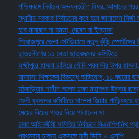
পশ্চিমবঙ্গে নির্বাচন অভ্যন্তরীণ বিষয়, আমাদের পররাষ্ট্
স্থানীয় সরকার নির্বাচনের কবে হবে জানালেন মির্জা ফখরুল
হার মানছেন না মমতা, দেবেন না ইস্তফা
পিরোজপুরে জেলা স্টেডিয়ামে নতুন কুঁড়ি স্পোর্টসের উদ্বো
ছাত্রলীগের ১১ নেতা ছাত্রদলের কমিটিতে
লক্ষ্মীপুরে হামলা চালিয়ে সৌদি প্রবাসীর উপর হামলা, ন
মাদরাসা শিক্ষকের বিরুদ্ধে অভিযোগ, ১১ বছরের ছাত্রী ৭ 
মঠবাড়িয়ার শাহীন আলম ঢাকা মহানগর উত্তর ছাত্রদলের য
ফেনী যুবদলের কমিটিতে খালেদা জিয়ার গাড়িবহরে হামলা
মেয়ের বিয়ের পাত্র নিয়ে পালালেন মা
ঢাকা আইনজীবী সমিতির নির্বাচনে বিএনপিপন্থি প্যানেলের
প্রথমবার ঢাকায় একসঙ্গে নারী ডিসি ও এসপি