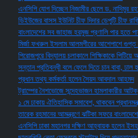
এনসিপি যোগ দিচ্ছেন নিজামীর ছেলে ড. নাদিমুর রহমান
ডিইউজের বাসস ইউনিট চীফ দিদার ডেপুটি চীফ রাজিব
বাংলাদেশের সব জাহাজ হরমুজ প্রণালি পার হতে পারবে
মির্জা ফখরুল ইসলাম আলমগীরের আশেপাশে গুপ্ত জা
পিরোজপুরে বিদ্যালয় চলাকালে শিক্ষিকাকে পিটিয়ে আহত 
সন্তান প্রতিবন্ধী বলে ফেলে দিতে চান বাবা, ঢাল হয়ে দাঁ
প্রধান তথ্য কর্মকর্তা হলেন সৈয়দ আবদাল আহমদ
ট্রাম্পের নৈশভোজে সন্দেহভাজন হামলাকারীর আটক
১ মে ঢাকায় ঐতিহাসিক সমাবেশ, থাকবেন প্রধানমন্ত্রী
তারেক রহমানের আমন্ত্রণে ঝটিকা সফরে বাংলাদেশে এসে
এনসিপি ঢাকা মহানগর দক্ষিণ আহ্বায়ক হলেন ইসহাক স
ছাত্রশিবি নেতা ফেসবুকে স্ট্যাটাস দিয়ে পদত্যাগের ঘোষণ