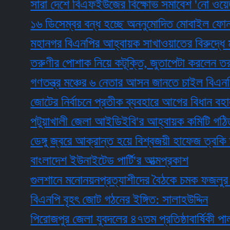
সারা দেশে বিএফইউজের বিক্ষোভ সমাবেশ 'নো ওয়েজ বোর্ড
১৬ ডিসেম্বর বন্ধ হচ্ছে অননুমোদিত মোবাইল ফোন
মহানগর বিএনপির আহ্বায়ক সাখাওয়াতের বিরুদ্ধে মামলা 
তরুণীর পোশাক নিয়ে কটূক্তি, জুতাপেটা করলেন তরুণী
গণতন্ত্র মঞ্চের ৬ নেতার আসন জানতে চাইল বিএনপি
জোটের নির্বাচনে প্রতীক ব্যবহারে আগের বিধান বহাল চায
পটুয়াখালী জেলা আইডিইবি'র আহ্বায়ক কমিটি গঠিত
ডেঙ্গু জ্বরে আক্রান্ত হয়ে বিশ্বজয়ী হাফেজ ত্বকি আর 
বাংলাদেশ ইউনাইটেড পার্টি'র আত্মপ্রকাশ
গুলশানে মনোনয়নপ্রত্যাশীদের বৈঠকে চমক ফজলুর ও মঞ্জু
বিএনপি বৃহৎ জোট গঠনের ইঙ্গিত: সালাহউদ্দিন
পিরোজপুর জেলা যুবদলের ৪৭তম প্রতিষ্ঠাবার্ষিকী পালন