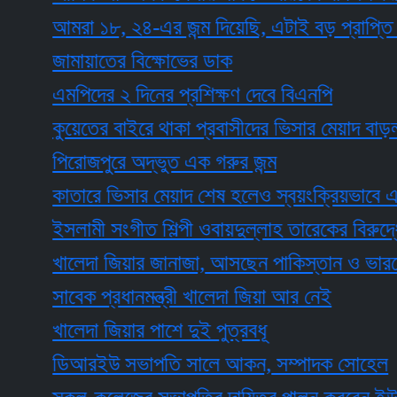
আমরা ১৮, ২৪-এর জন্ম দিয়েছি, এটাই বড় প্রাপ্তি : নুরু
জামায়াতের বিক্ষোভের ডাক
এমপিদের ২ দিনের প্রশিক্ষণ দেবে বিএনপি
কুয়েতের বাইরে থাকা প্রবাসীদের ভিসার মেয়াদ বাড়ল ৩ ম
পিরোজপুরে অদ্ভুত এক গরুর জন্ম
কাতারে ভিসার মেয়াদ শেষ হলেও স্বয়ংক্রিয়ভাবে এক মাস
ইসলামী সংগীত শিল্পী ওবায়দুল্লাহ তারেকের বিরুদ্ধে স্ত্র
খালেদা জিয়ার জানাজা, আসছেন পাকিস্তান ও ভারতের পররাষ্
সাবেক প্রধানমন্ত্রী খালেদা জিয়া আর নেই
খালেদা জিয়ার পাশে দুই পুত্রবধূ
ডিআরইউ সভাপতি সালে আকন, সম্পাদক সোহেল