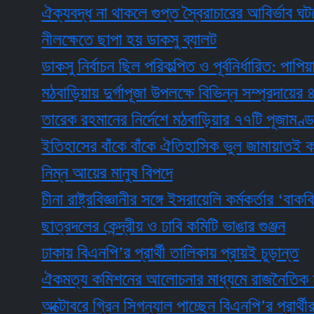
ঐক্যবদ্ধ না থাকলে গুপ্ত স্বৈরাচারের আবির্ভাব ঘটতে প
নীলক্ষেতে ছাপা হয় ডাকসু ব্যালট
ডাকসু নির্বাচন ছিল পরিকল্পিত ও পূর্বনির্ধারিত: পাপিয়া
মঠবাড়িয়ায় দুর্গাপূজা উপলক্ষে বিভিন্ন সম্প্রদায়ের ৪০০ 
তারেক রহমানের নির্দেশে মঠবাড়িয়ার ৭৭টি পূজামণ্ডপে মাম
ইতিহাসের বাঁকে বাঁকে ঐতিহাসিক ভুল জামায়াতই করে: রু
নিম্ন আয়ের মানুষ বিপদে
চীনা রাষ্ট্রবিজ্ঞানীর সঙ্গে ইসরায়েলি কর্মকর্তার ‘বাকবিতণ
ছাত্রদলের কেন্দ্রীয় ও ঢাবি কমিটি ভাঙার গুঞ্জন
ঢাকায় বিএনপি’র প্রার্থী তালিকায় প্রায়ই চুড়ান্ত
ঐকমত্য কমিশনের আলোচনার মাধ্যমে রাজনৈতিক মতভিন্নতা
অক্টোবরে গ্রিন সিগন্যাল পাচ্ছেন বিএনপি’র প্রার্থীরা