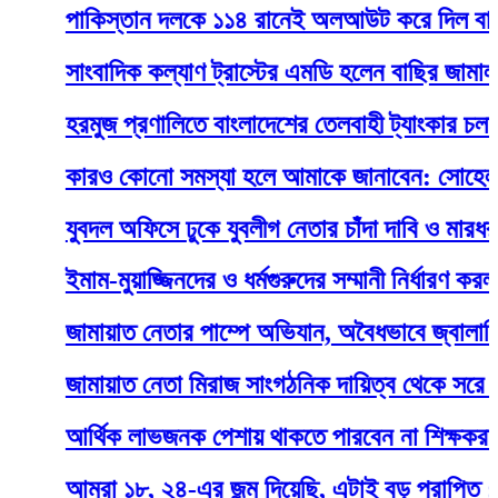
পাকিস্তান দলকে ১১৪ রানেই অলআউট করে দিল বাংলাদে
সাংবাদিক কল্যাণ ট্রাস্টের এমডি হলেন বাছির জামাল
হরমুজ প্রণালিতে বাংলাদেশের তেলবাহী ট্যাংকার চলাচলে বা
কারও কোনো সমস্যা হলে আমাকে জানাবেন: সোহেল মনজু
যুবদল অফিসে ঢুকে যুবলীগ নেতার চাঁদা দাবি ও মারধর
ইমাম-মুয়াজ্জিনদের ও ধর্মগুরুদের সম্মানী নির্ধারণ করল সরক
জামায়াত নেতার পাম্পে অভিযান, অবৈধভাবে জ্বালানি তেল
জামায়াত নেতা মিরাজ সাংগঠনিক দায়িত্ব থেকে সরে দাঁড়াল
আর্থিক লাভজনক পেশায় থাকতে পারবেন না শিক্ষকরা: শিক্ষা ম
আমরা ১৮, ২৪-এর জন্ম দিয়েছি, এটাই বড় প্রাপ্তি : নুরুল