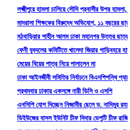
লক্ষ্মীপুরে হামলা চালিয়ে সৌদি প্রবাসীর উপর হামলা, নার
মাদরাসা শিক্ষকের বিরুদ্ধে অভিযোগ, ১১ বছরের ছাত্রী ৭ মা
মঠবাড়িয়ার শাহীন আলম ঢাকা মহানগর উত্তর ছাত্রদলের যু
ফেনী যুবদলের কমিটিতে খালেদা জিয়ার গাড়িবহরে হামলার 
মেয়ের বিয়ের পাত্র নিয়ে পালালেন মা
ঢাকা আইনজীবী সমিতির নির্বাচনে বিএনপিপন্থি প্যানেলের 
প্রথমবার ঢাকায় একসঙ্গে নারী ডিসি ও এসপি
এনসিপি যোগ দিচ্ছেন নিজামীর ছেলে ড. নাদিমুর রহমান
ডিইউজের বাসস ইউনিট চীফ দিদার ডেপুটি চীফ রাজিব