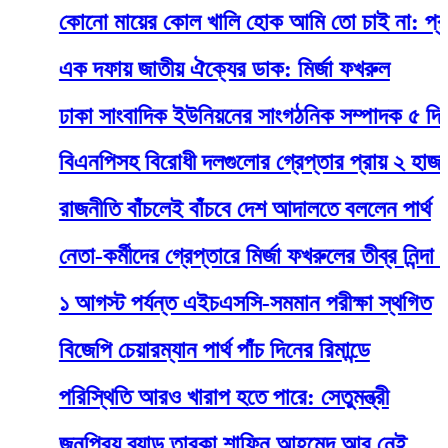
কোনো মায়ের কোল খালি হোক আমি তো চাই না: প্রধানমন্ত্
এক দফায় জাতীয় ঐক্যের ডাক: মির্জা ফখরুল
ঢাকা সাংবাদিক ইউনিয়নের সাংগঠনিক সম্পাদক ৫ দিনের রিমা
বিএনপিসহ বিরোধী দলগুলোর গ্রেপ্তার প্রায় ২ হাজার
রাজনীতি বাঁচলেই বাঁচবে দেশ আদালতে বললেন পার্থ
নেতা-কর্মীদের গ্রেপ্তারে মির্জা ফখরুলের তীব্র নিন্দা ও প্র
১ আগস্ট পর্যন্ত এইচএসসি-সমমান পরীক্ষা স্থগিত
বিজেপি চেয়ারম্যান পার্থ পাঁচ দিনের রিমান্ডে
পরিস্থিতি আরও খারাপ হতে পারে: সেতুমন্ত্রী
জনপ্রিয় ব্যান্ড তারকা শাফিন আহমেদ আর নেই