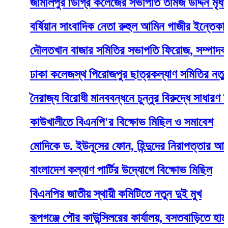
জামালপুর ডিগ্রি কলেজের সভাপতি তমিজ উদ্দিন মৃধা
বর্ষিয়ান সাংবাদিক নেতা রুহুল আমিন গাজীর ইন্তেকাল
দৌলতখান বাজার সমিতির সভাপতি ফিরোজ, সম্পাদক সাগর
ঢাকা কলেজস্থ পিরোজপুর ছাত্রকল্যাণ সমিতির নতুন কমিট
নৈরাজ্য বিরোধী মানববন্ধনে চুন্নুর বিরুদ্ধে সাধারণ শিক্ষা
কাউখালীতে বিএনপি'র বিক্ষোভ মিছিল ও সমাবেশ
মোদিকে ড. ইউনূসের ফোন, হিন্দুদের নিরাপত্তার আশ্বাস
বাংলাদেশ কল্যাণ পার্টির উদ্যোগে বিক্ষোভ মিছিল
বিএনপির জাতীয় স্থায়ী কমিটিতে নতুন দুই মুখ
রূপগঞ্জে পৌর কাউন্সিলরের কার্যালয়, বসতবাড়িতে হামলা ও 