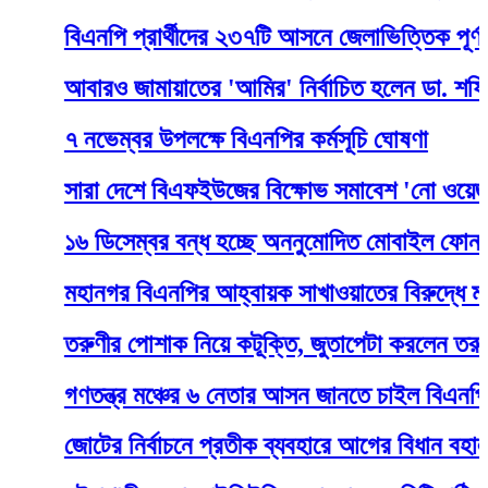
বিএনপি প্রার্থীদের ২৩৭টি আসনে জেলাভিত্তিক পূর্ণাঙ্গ তা
আবারও জামায়াতের 'আমির' নির্বাচিত হলেন ডা. শফিকুর র
৭ নভেম্বর উপলক্ষে বিএনপির কর্মসূচি ঘোষণা
সারা দেশে বিএফইউজের বিক্ষোভ সমাবেশ 'নো ওয়েজ বোর্ড
১৬ ডিসেম্বর বন্ধ হচ্ছে অননুমোদিত মোবাইল ফোন
মহানগর বিএনপির আহ্বায়ক সাখাওয়াতের বিরুদ্ধে মামলা ন
তরুণীর পোশাক নিয়ে কটূক্তি, জুতাপেটা করলেন তরুণী
গণতন্ত্র মঞ্চের ৬ নেতার আসন জানতে চাইল বিএনপি
জোটের নির্বাচনে প্রতীক ব্যবহারে আগের বিধান বহাল চায়