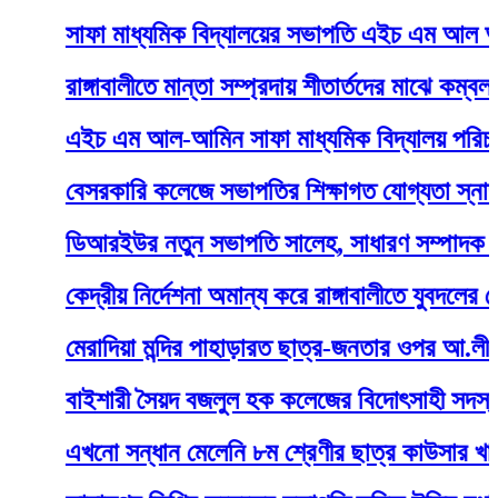
সাফা মাধ্যমিক বিদ্যালয়ের সভাপতি এইচ এম আল আমিন কে
রাঙ্গাবালীতে মান্তা সম্প্রদায় শীতার্তদের মাঝে কম্বল বিতর
এইচ এম আল-আমিন সাফা মাধ্যমিক বিদ্যালয় পরিচালনা পর্
বেসরকারি কলেজে সভাপতির শিক্ষাগত যোগ্যতা স্নাতকোত্ত
ডিআরইউর নতুন সভাপতি সালেহ, সাধারণ সম্পাদক সোহে
কেদ্রীয় নির্দেশনা অমান্য করে রাঙ্গাবালীতে যুবদলের মোট
মেরাদিয়া মন্দির পাহাড়ারত ছাত্র-জনতার ওপর আ.লীগ সন্ত্
বাইশারী সৈয়দ বজলুল হক কলেজের বিদোৎসাহী সদস্য হলেন
এখনো সন্ধান মেলেনি ৮ম শ্রেণীর ছাত্র কাউসার খানের