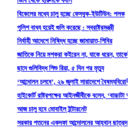
ডিবি থেকে হারুনকে বদলি
বিকেলের মধ্যে চালু হচ্ছে ফেসবুক-ইউটিউব: পলক
পুলিশ বাধ্য হয়েই গুলি করেছে : স্বরাষ্ট্রমন্ত্রী
নির্বাহী আদেশে নিষিদ্ধ হচ্ছে জামায়াত-শিবির
জাতিকে নিয়ে মশকরা কইরেন না, যাকে ধরেন, তাকেই খাবার 
ছাদে গুলিবিদ্ধ শিশু রিয়া, ৫ দিন পর মৃত্যু
‘আন্দোলন চলবে’, ২৯ জুলাই সারাদেশে বৈষম্যবিরোধী ছাত্
হাইকোর্ট রাষ্ট্রপক্ষের আইনজীবীকে বলেন, ‘বাচ্চাটা আপন
আজ চালু হবে মোবাইল ইন্টারনেট
সরকার পতনের একদফা আন্দোলনের আহ্বান ছাত্রদলের