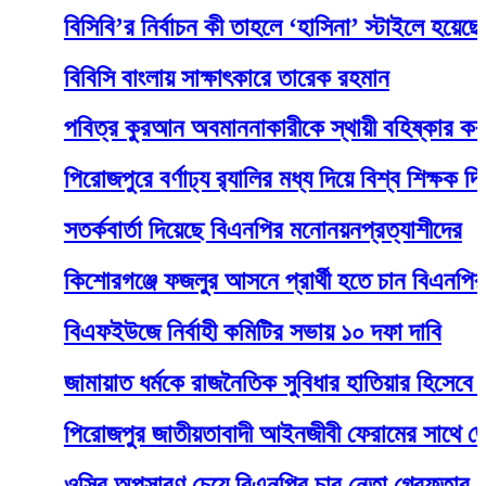
বিসিবি’র নির্বাচন কী তাহলে ‘হাসিনা’ স্টাইলে হয়েছে?
বিবিসি বাংলায় সাক্ষাৎকারে তারেক রহমান
পবিত্র কুরআন অবমাননাকারীকে স্থায়ী বহিষ্কার করল নর্থ 
পিরোজপুরে বর্ণাঢ্য র‍্যালির মধ্য দিয়ে বিশ্ব শিক্ষক দিবস 
সতর্কবার্তা দিয়েছে বিএনপির মনোনয়নপ্রত্যাশীদের
কিশোরগঞ্জে ফজলুর আসনে প্রার্থী হতে চান বিএনপির আর
বিএফইউজে নির্বাহী কমিটির সভায় ১০ দফা দাবি
জামায়াত ধর্মকে রাজনৈতিক সুবিধার হাতিয়ার হিসেবে ব্যব
পিরোজপুর জাতীয়তাবাদী আইনজীবী ফেরামের সাথে জেলা ব
ওসির অপসারণ চেয়ে বিএনপির চার নেতা গ্রেফতার