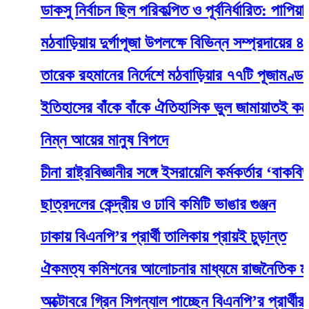
ডাকসু নির্বাচন ছিল পরিকল্পিত ও পূর্বনির্ধারিত: পাপিয়া
মঠবাড়িয়ায় দুর্গাপূজা উপলক্ষে বিভিন্ন সম্প্রদায়ের ৪০০ প
তারেক রহমানের নির্দেশে মঠবাড়িয়ার ৭৭টি পূজামণ্ডপে মাম
ইতিহাসের বাঁকে বাঁকে ঐতিহাসিক ভুল জামায়াতই করে: রুম
নিম্ন আয়ের মানুষ বিপদে
চীনা রাষ্ট্রবিজ্ঞানীর সঙ্গে ইসরায়েলি কর্মকর্তার ‘বাকবিতণ্
ছাত্রদলের কেন্দ্রীয় ও ঢাবি কমিটি ভাঙার গুঞ্জন
ঢাকায় বিএনপি’র প্রার্থী তালিকায় প্রায়ই চুড়ান্ত
ঐকমত্য কমিশনের আলোচনার মাধ্যমে রাজনৈতিক মতভিন্নতার
অক্টোবরে গ্রিন সিগন্যাল পাচ্ছেন বিএনপি’র প্রার্থীরা