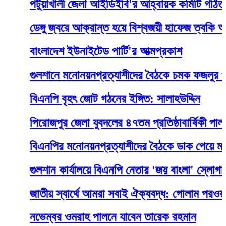
পটুয়াখালী জেলা আইডিইবি'র আহ্বায়ক কমিটি গঠিত
ডেঙ্গু জ্বরে আক্রান্ত হয়ে বিশ্বজয়ী হাফেজ ত্বকি আর নে
বাংলাদেশ ইউনাইটেড পার্টি'র আত্মপ্রকাশ
গুলশানে মনোনয়নপ্রত্যাশীদের বৈঠকে চমক ফজলুর ও মঞ্জু
বিএনপি বৃহৎ জোট গঠনের ইঙ্গিত: সালাহউদ্দিন
পিরোজপুর জেলা যুবদলের ৪৭তম প্রতিষ্ঠাবার্ষিকী পালন
বিএনপির মনোনয়নপ্রত্যাশীদের বৈঠকে ডাক পেয়ে মঞ্জুর
গুলশান কার্যালয়ে বিএনপি নেতার 'জয় বাংলা' স্লোগান
জাতীয় স্বার্থে আমরা সবাই ঐক্যবদ্ধ: গোলাম পরওয়ার
নভেম্বর ওমরাহ পালনে যাবেন তারেক রহমান