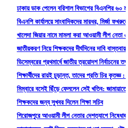
ঢাকায় ডাক পেলেন বরিশাল বিভাগের বিএনপির ৬০ মনোনয়ন
বিএনপি কার্যালয়ে সাংবাদিকদের মারধর, মির্জা ফখরুলের দুঃ
খালেদা জিয়ার নামে মামলা করা আওয়ামী লীগ নেতা এখন ‘জ
জাতীয়করণ নিয়ে শিক্ষকদের দীর্ঘদিনের দাবি বাস্তবায়ন করা 
ডিসেম্বরের প্রথমার্ধে জাতীয় ত্রয়োদশ নির্বাচনের তপশিল 
শিক্ষার্থীদের রায়ই চূড়ান্ত, তাদের প্রতি চির কৃতজ্ঞ : এষা
মিম্বারে বসেই ছিঁড়ে ফেললেন সেই খতিব: জামায়াতের সতর্
শিক্ষকদের জন্য সুখবর দিলেন শিক্ষা সচিব
পিরোজপুরে আওয়ামী লীগ নেতার দেশত্যাগে নিষেধাজ্ঞা