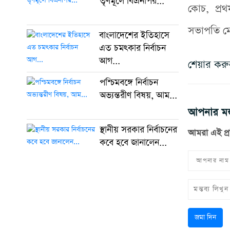
তৃণমূলে বিএনপির...
কোচ, প্রথ
সভাপতি মো
বাংলাদেশের ইতিহাসে
এত চমৎকার নির্বাচন
আগ...
শেয়ার কর
পশ্চিমবঙ্গে নির্বাচন
অভ্যন্তরীণ বিষয়, আম...
আপনার মন্
স্থানীয় সরকার নির্বাচনের
আমরা এই প্
কবে হবে জানালেন...
জমা দিন