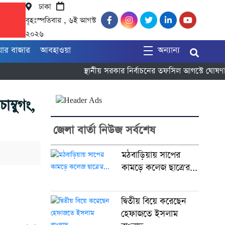
ঢাকা
বৃহঃস্পতিবার , ৬ই আগস্ট
২০২৬
য়ার বাজার
আবহাওয়া
অন্যান্য
স্থানীয় সরকার নির্বাচনের তফসিল আগস্টে ঘোষণা 
ম্বুগং,
জেলা বার্তা নিউজ সর্বশেষ
মঠবাড়িয়ায় সাপের
কামড়ে কলেজ ছাত্রে'র...
দ্বিতীয় বিয়ে করেছেন
হেফাজতে ইসলাম