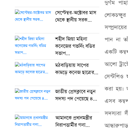
দুর্গম প
সেপ্টেম্বর-অক্টোবর মাস
লোকচক্ষুর
থেকে স্থানীয় সরক...
সম্প্রদায়
শহীদ জিয়া মহিলা
পান না ত
কলেজের গভর্নিং বডির
একটি কম্ব
সভাপ...
আলো ট্রাস
মঠবাড়িয়ায় সাপের
কামড়ে কলেজ ছাত্রে'র...
সেন্টলিও 
করা হয়। আ
জাতীয় প্রেসক্লাবে নতুন
সদস্য পদ পেয়েছে ৪...
এসব কম্ব
সদস্যরা সী
আমানকে প্রধানমন্ত্রীর
নিরাপত্তার্মীর গলা...
আন্ধারুপা