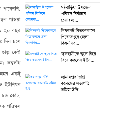
মঠবাড়িয়া উপজেলা
ে পারেননি,
পরিষদ নির্বাচনে
কম্বল পাওয়া
চেয়ারম্য...
োচ ২০ বছর
লিফলেট বিতরণকালে
পিরোজপুরে জেলা
ে দিন চলে
বিএনপির...
ন ছাড়া কেউ
স্কুলছাত্রীকে তুলে নিয়ে
বিয়ে করলেন ইউন...
ম। কম্বলটা
 অহন একটু
জামালপুর ডিগ্রি
কলেজের সভাপতি
াঁও ইউনিয়ন
তমিজ উদ্দি...
চন্দ্র কোচ,
ক্ষক পরিমল