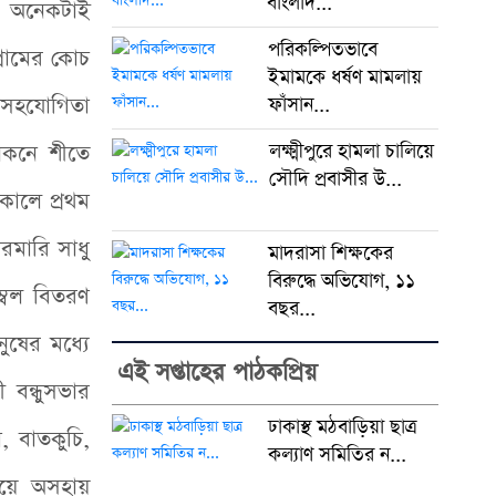
বাংলাদ...
ে অনেকটাই
পরিকল্পিতভাবে
্রামের কোচ
ইমামকে ধর্ষণ মামলায়
য-সহযোগিতা
ফাঁসান...
নকনে শীতে
লক্ষ্মীপুরে হামলা চালিয়ে
সৌদি প্রবাসীর উ...
কালে প্রথম
রমারি সাধু
মাদরাসা শিক্ষকের
বিরুদ্ধে অভিযোগ, ১১
ম্বল বিতরণ
বছর...
ুষের মধ্যে
এই সপ্তাহের পাঠকপ্রিয়
বন্ধুসভার
ঢাকাস্থ মঠবাড়িয়া ছাত্র
া, বাতকুচি,
কল্যাণ সমিতির ন...
গিয়ে অসহায়