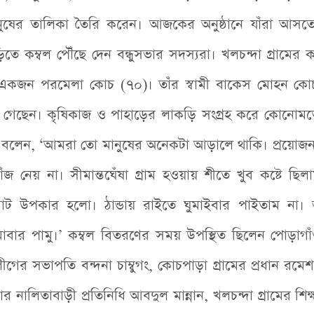
ানুষের তালিকা তৈরি করেন। আজকের অনুষ্ঠানে যাঁরা আসত
িতে কম্বল পৌঁছে দেন বন্ধুসভার সদস্যরা। খলচন্দা গ্রামের 
ের একজন পরমেলা কোচ (৭০)। তাঁর স্বামী বাকেস মোহন ক
 গেছেন। কৃষিকাজ ও পাহাড়ের লাকড়ি সংগ্রহ করে কোনোমত
ি বলেন, ‘আমরা তো মানুষের অনেকটা আড়ালে থাকি। প্রয়োজ
 নেয় না। সীমান্তঘেঁষা গ্রাম হওয়ায় শীতে খুব কষ্টে ছিলা
রাট উপকার হলো। ঠান্ডায় রাইতে ঘুমাইবার পাইতাম না।
াবার পামু।’ কম্বল বিতরণের সময় উপস্থিত ছিলেন পোড়াগ
ের সভাপতি বন্দনা চাম্বুগং, কোচপাড়া গ্রামের প্রধান রমেশ 
 নালিতাবাড়ী প্রতিনিধি আবদুল মান্নান, খলচন্দা গ্রামের শি