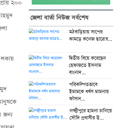
প্রায় ২০০
াহমুদ
জেলা বার্তা নিউজ সর্বশেষ
েলা
মঠবাড়িয়ায় সাপের
কামড়ে কলেজ ছাত্রে'র...
 এলকায়
দ্বিতীয় বিয়ে করেছেন
হেফাজতে ইসলাম
বাংলাদ...
পরিকল্পিতভাবে
মুদ
ইমামকে ধর্ষণ মামলায়
ফাঁসান...
মানুষকে
লক্ষ্মীপুরে হামলা চালিয়ে
 জন্য
সৌদি প্রবাসীর উ...
 সহায়তা