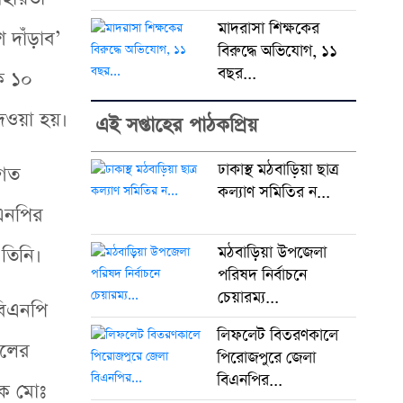
মাদরাসা শিক্ষকের
দাঁড়াব’
বিরুদ্ধে অভিযোগ, ১১
বছর...
কে ১০
েওয়া হয়।
এই সপ্তাহের পাঠকপ্রিয়
ঢাকাস্থ মঠবাড়িয়া ছাত্র
িগত
কল্যাণ সমিতির ন...
িএনপির
মঠবাড়িয়া উপজেলা
 তিনি।
পরিষদ নির্বাচনে
চেয়ারম্য...
বিএনপি
লিফলেট বিতরণকালে
দলের
পিরোজপুরে জেলা
বিএনপির...
য়ক মোঃ