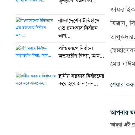
তৃণমূলে বিএনপির...
জাফর ইকব
বাংলাদেশের ইতিহাসে
মিজান, সি
এত চমৎকার নির্বাচন
আগ...
তালুকদার
পশ্চিমবঙ্গে নির্বাচন
স্বেচ্ছা
অভ্যন্তরীণ বিষয়, আম...
মোঃ নাঈম
স্থানীয় সরকার নির্বাচনের
কবে হবে জানালেন...
শেয়ার কর
আপনার মন্
আমরা এই প্