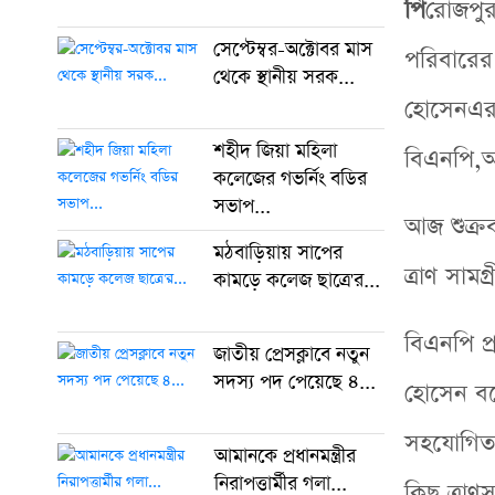
পি
রোজপুর 
সেপ্টেম্বর-অক্টোবর মাস
পরিবারের
থেকে স্থানীয় সরক...
হোসেনএর 
শহীদ জিয়া মহিলা
বিএনপি,অ
কলেজের গভর্নিং বডির
সভাপ...
আজ শুক্রব
মঠবাড়িয়ায় সাপের
ত্রাণ সাম
কামড়ে কলেজ ছাত্রে'র...
বিএনপি প্
জাতীয় প্রেসক্লাবে নতুন
সদস্য পদ পেয়েছে ৪...
হোসেন বল
সহযোগিতা
আমানকে প্রধানমন্ত্রীর
নিরাপত্তার্মীর গলা...
কিছু ত্রাণ