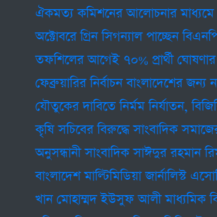
ঐকমত্য কমিশনের আলোচনার মাধ্যমে রাজনৈতি
অক্টোবরে গ্রিন সিগন্যাল পাচ্ছেন বিএনপি’র প্রা
তফশিলের আগেই ৭০% প্রার্থী ঘোষণার প্রস্তু
ফেব্রুয়ারির নির্বাচন বাংলাদেশের জন্য নতুন 
যৌতুকের দাবিতে নির্মম নির্যাতন, বিজিবি সদ
কৃষি সচিবের বিরুদ্ধে সাংবাদিক সমাজের বিক
অনুসন্ধানী সাংবাদিক সাঈদুর রহমান রিমন’র 
বাংলাদেশ মাল্টিমিডিয়া জার্নালিস্ট এসোসিয়ে
খান মোহাম্মদ ইউসুফ আলী মাধ্যমিক বিদ