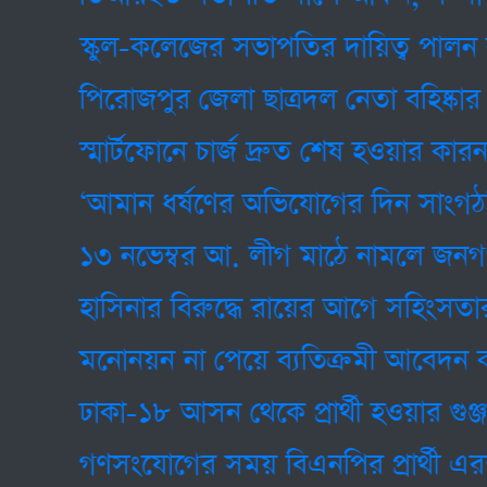
স্কুল-কলেজের সভাপতির দায়িত্ব পালন ক
পিরোজপুর জেলা ছাত্রদল নেতা বহিষ্কার
স্মার্টফোনে চার্জ দ্রুত শেষ হওয়ার কারন
‘আমান ধর্ষণের অভিযোগের দিন সাংগঠনিক দা
১৩ নভেম্বর আ. লীগ মাঠে নামলে জনগণ প্
হাসিনার বিরুদ্ধে রায়ের আগে সহিংসতার ষড়যন
মনোনয়ন না পেয়ে ব্যতিক্রমী আবেদন কর
ঢাকা-১৮ আসন থেকে প্রার্থী হওয়ার গুঞ্জন মীর 
গণসংযোগের সময় বিএনপির প্রার্থী এরশাদ উল্