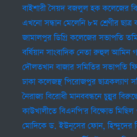
বাইশারী সৈয়দ বজলুল হক কলেজের বিদোৎসা
এখনো সন্ধান মেলেনি ৮ম শ্রেণীর ছাত্র কাউ
জামালপুর ডিগ্রি কলেজের সভাপতি তমিজ উদ্
বর্ষিয়ান সাংবাদিক নেতা রুহুল আমিন গাজীর
দৌলতখান বাজার সমিতির সভাপতি ফিরোজ,
ঢাকা কলেজস্থ পিরোজপুর ছাত্রকল্যাণ সমিতি
নৈরাজ্য বিরোধী মানববন্ধনে চুন্নুর বিরুদ্ধে স
কাউখালীতে বিএনপি'র বিক্ষোভ মিছিল ও স
মোদিকে ড. ইউনূসের ফোন, হিন্দুদের নিরাপত