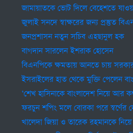
জামায়াতকে ভোট দিলে বেহেশতে যাওয়া সহজ
জুলাই সনদে স্বাক্ষরের জন্য প্রস্তুত বিএনপি
জনপ্রশাসন নতুন সচিব এহছানুল হক
বাগদান সারলেন ইশরাক হোসেন
বিএনপিকে ক্ষমতায় আনতে চায় সরকার: র
ইসরাইলের হাত থেকে মুক্তি পেলেন বাংলা
‘শেখ হাসিনাকে বাংলাদেশ নিয়ে আর কথা ব
ফরচুন শপিং মলে বোরকা পরে স্বর্ণের দোকান
খালেদা জিয়া ও তারেক রহমানকে নিয়ে লালুর 