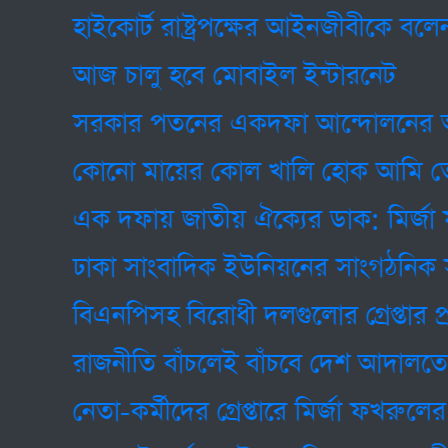
হাইকোর্ট রাষ্ট্রপক্ষের আইনজীবীকে বলেন, 
আজ চালু হবে মোবাইল ইন্টারনেট
সরকার পতনের একদফা আন্দোলনের আহ্বান
কোনো মায়ের কোল খালি হোক আমি তো চাই না:
এক দফায় জাতীয় ঐক্যের ডাক: মির্জা ফখর
ঢাকা সাংবাদিক ইউনিয়নের সাংগঠনিক সম্পা
বিএনপিসহ বিরোধী দলগুলোর গ্রেপ্তার প্রায় 
রাজনীতি বাঁচলেই বাঁচবে দেশ আদালতে বললে
নেতা-কর্মীদের গ্রেপ্তারে মির্জা ফখরুলের তীব্র