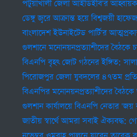
পটুয়াখালী জেলা আইডিইবি'র আহ্বায়ক কমি
ডেঙ্গু জ্বরে আক্রান্ত হয়ে বিশ্বজয়ী হাফেজ ত্
বাংলাদেশ ইউনাইটেড পার্টি'র আত্মপ্রকাশ
গুলশানে মনোনয়নপ্রত্যাশীদের বৈঠকে চমক ফ
বিএনপি বৃহৎ জোট গঠনের ইঙ্গিত: সালাহউদ্দ
পিরোজপুর জেলা যুবদলের ৪৭তম প্রতিষ্ঠাবার
বিএনপির মনোনয়নপ্রত্যাশীদের বৈঠকে ডাক প
গুলশান কার্যালয়ে বিএনপি নেতার 'জয় বাংলা'
জাতীয় স্বার্থে আমরা সবাই ঐক্যবদ্ধ: গোলা
নভেম্বর ওমরাহ পালনে যাবেন তারেক রহমা