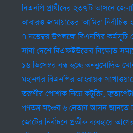
বিএনপি প্রার্থীদের ২৩৭টি আসনে জেলাভিত্তিক 
আবারও জামায়াতের 'আমির' নির্বাচিত হলেন
৭ নভেম্বর উপলক্ষে বিএনপির কর্মসূচি ঘোষণ
সারা দেশে বিএফইউজের বিক্ষোভ সমাবেশ '
১৬ ডিসেম্বর বন্ধ হচ্ছে অননুমোদিত মোবাই
মহানগর বিএনপির আহ্বায়ক সাখাওয়াতের বির
তরুণীর পোশাক নিয়ে কটূক্তি, জুতাপেটা কর
গণতন্ত্র মঞ্চের ৬ নেতার আসন জানতে চাই
জোটের নির্বাচনে প্রতীক ব্যবহারে আগের বি