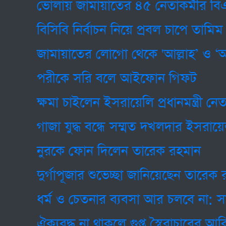
ভোলায় জামায়াতের ৪৫ নেতাকর্মীর বিএনপ
বিসিবি নির্বাচন নিয়ে প্রবল চাপে তামিম
জামায়াতের লোগো থেকে 'আল্লাহ’ ও ‘আকিমুদ 
পরীকে সরি বলে আইফোন গিফট
ক্ষমা চাইলেন ইসরায়েলি প্রধানমন্ত্রী নেতানিয়া
গাজা যুদ্ধ বন্ধে সম্মত দখলদার ইসরায়েল
নুরকে ফোন দিলেন তারেক রহমান
দুর্গাপূজার শুভেচ্ছা জানিয়েছেন তারেক রহমা
ধর্ম ও চেতনার ব্যবসা আর চলবে না: সালাহউ
ঐক্যবদ্ধ না থাকলে গুপ্ত স্বৈরাচারের আবির্