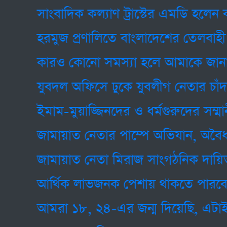
সাংবাদিক কল্যাণ ট্রাস্টের এমডি হলেন বাছি
হরমুজ প্রণালিতে বাংলাদেশের তেলবাহী ট্যা
কারও কোনো সমস্যা হলে আমাকে জানাবেন
যুবদল অফিসে ঢুকে যুবলীগ নেতার চাঁদা দা
ইমাম-মুয়াজ্জিনদের ও ধর্মগুরুদের সম্মানী 
জামায়াত নেতার পাম্পে অভিযান, অবৈধভাবে
জামায়াত নেতা মিরাজ সাংগঠনিক দায়িত্ব থে
আর্থিক লাভজনক পেশায় থাকতে পারবেন না শিক্ষ
আমরা ১৮, ২৪-এর জন্ম দিয়েছি, এটাই বড় প্রা