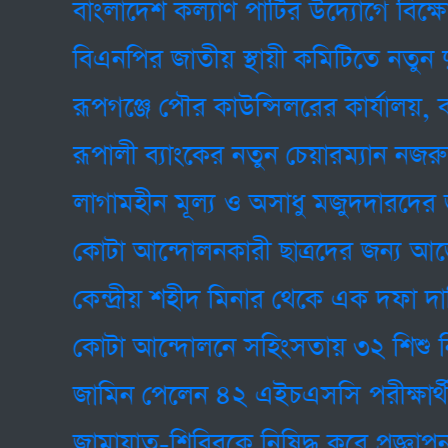
বাংলাদেশ কল্যাণ পার্টির উদ্যোগে বিক্ষোভ ম
বিএনপির জাতীয় স্থায়ী কমিটিতে নতুন দুই ম
রূপগঞ্জে পৌর কাউন্সিলরের কার্যালয়, বসত
রূপালী ব্যাংকের নতুন চেয়ারম্যান নজরুল হু
লাগামহীন মূল্য ও অসাধু মজুদদারদের জন্
কোটা আন্দোলনকারী ছাত্রদের জন্য আর্জেন্টাই
কেন্দ্রীয় শহীদ মিনার থেকে এক দফা দাবি
কোটা আন্দোলনে সহিংসতায় ৩২ শিশু নিহত
জামিন পেলেন ৪২ এইচএসসি পরীক্ষার্থী
জামায়াত-শিবিরকে নিষিদ্ধ করে প্রজ্ঞাপন