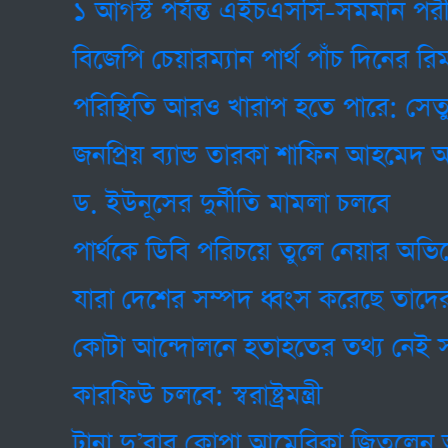
১ আগস্ট পর্যন্ত এইচএসসি-সমমান পরীক্ষা স
বিজেপি চেয়ারম্যান পার্থ পাঁচ দিনের রিমান্ডে
পরিস্থিতি আরও খারাপ হতে পারে: সেতুমন্ত্রী
জনপ্রিয় ব্যান্ড তারকা শাফিন আহমেদ আর ন
ড. ইউনূসের দুর্নীতি মামলা চলবে
পার্থকে ডিবি পরিচয়ে তুলে নেয়ার অভিযোগ
যারা দেশের সম্পদ ধ্বংস করেছে তাদের বিচার হ
কোটা আন্দোলনে হতাহতের তথ্য নেই সরকা
কারফিউ চলবে: স্বরাষ্ট্রমন্ত্রী
টানা দু’বার কোপা আমেরিকা জিতলেন আর্জেন