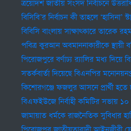
ত্রয়োদশ জাতীয় সংসদ নির্বাচনে উত্তরাধিকারের
বিসিবি’র নির্বাচন কী তাহলে ‘হাসিনা’ স্টাইল
বিবিসি বাংলায় সাক্ষাৎকারে তারেক রহমান
পবিত্র কুরআন অবমাননাকারীকে স্থায়ী বহিষ্কা
পিরোজপুরে বর্ণাঢ্য র‍্যালির মধ্য দিয়ে বিশ্
সতর্কবার্তা দিয়েছে বিএনপির মনোনয়নপ্রত্যা
কিশোরগঞ্জে ফজলুর আসনে প্রার্থী হতে চ
বিএফইউজে নির্বাহী কমিটির সভায় ১০ দফা 
জামায়াত ধর্মকে রাজনৈতিক সুবিধার হাতিয়া
পিরোজপুর জাতীয়তাবাদী আইনজীবী ফেরাম