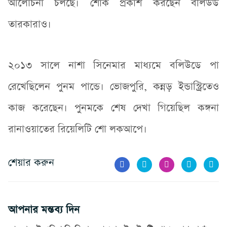
আলোচনা চলছে। শোক প্রকাশ করছেন বলিউড
তারকারাও।
২০১৩ সালে নাশা সিনেমার মাধ্যমে বলিউডে পা
রেখেছিলেন পুনম পান্ডে। ভোজপুরি, কন্নড় ইন্ডাস্ট্রিতেও
কাজ করেছেন। পুনমকে শেষ দেখা গিয়েছিল কঙ্গনা
রানাওয়াতের রিয়েলিটি শো লকআপে।
শেয়ার করুন
আপনার মন্তব্য দিন