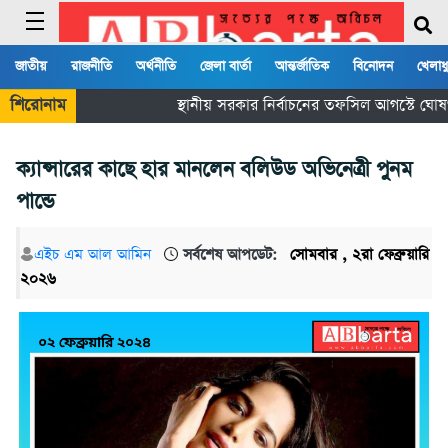
জাতীয়
রাজনীতি
অর্থনীতি
জেলা বার্তা
আন্তর্জাতিক
বিনোদন
খেলাধ
শিরোনাম
স্থানীয় সরকার নির্বাচনের তফসিল আগস্টে ঘোষ
ক্যান্সারের কাছে হার মানলেন বলিউড অভিনেত্রী পুনম
পান্ডে
এইচ এম আল আমিন
সর্বশেষ আপডেট:
সোমবার , ২রা ফেব্রুয়ারি
২০২৬