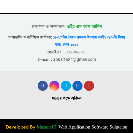
প্রকাশক ও সম্পাদক:
এইচ এম আল আমিন
সম্পাদকীয় ও বাণিজ্যিক কার্যালয়:
১৮৩,শহিদ সৈয়দ নজরুল ইসলাম সরণী। ৩/৩-সি বিজয়
নগর, ঢাকা-১০০০
০১৭১১-৩৪৬০২৮
মোবাইল :
abbarta24@gmail.com
E-mail :
সত্যের পক্ষে অবিচল
Developed By
Masum4iT
Web Application Software Solutaion