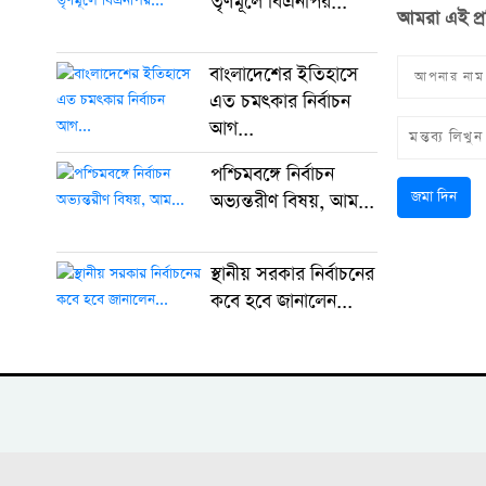
তৃণমূলে বিএনপির...
আমরা এই প্
বাংলাদেশের ইতিহাসে
এত চমৎকার নির্বাচন
আগ...
পশ্চিমবঙ্গে নির্বাচন
জমা দিন
অভ্যন্তরীণ বিষয়, আম...
স্থানীয় সরকার নির্বাচনের
কবে হবে জানালেন...