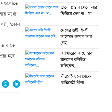
লবামগুলোতে
ভালো প্রস্তাব পেলে আর
লোর মধ্যে
ফিরিয়ে দেব না : মা...
ীলা’, ‘কোন
দেশের গুণী শিল্পী
আহমেদ রুবেল আর
নেই
 আজ রাতে
ক্যান্সারের কাছে হার
ওয়া হবে।
মানলেন বলিউড
অভিনেত...
নীরবেই চলে গেলেন
অভিনেত্রী শ্রীলা