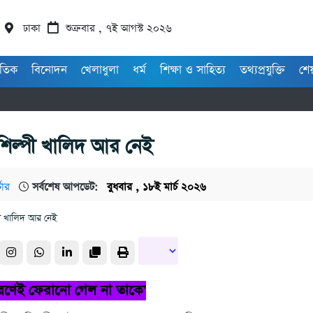
ঢাকা
শুক্রবার , ৭ই আগস্ট ২০২৬
াতিক
বিনোদন
খেলাধুলা
ধর্ম
শিক্ষা ও সাহিত্য
তথ্যপ্রযুক্তি
শে
শিল্পী খালিদ আর নেই
টার
সর্বশেষ আপডেট:
বুধবার , ১৮ই মার্চ ২০২৬
ণেই ফেরানো গেল না তাকে'