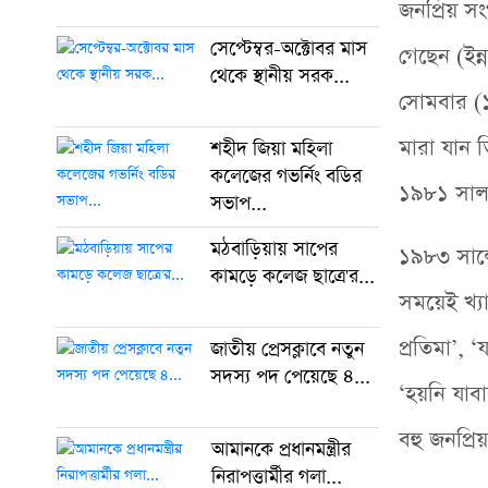
জনপ্রিয় স
সেপ্টেম্বর-অক্টোবর মাস
গেছেন (ইন্
থেকে স্থানীয় সরক...
সোমবার (১৮
মারা যান ত
শহীদ জিয়া মহিলা
কলেজের গভর্নিং বডির
১৯৮১ সাল 
সভাপ...
মঠবাড়িয়ায় সাপের
১৯৮৩ সালে
কামড়ে কলেজ ছাত্রে'র...
সময়েই খ্য
প্রতিমা’, 
জাতীয় প্রেসক্লাবে নতুন
সদস্য পদ পেয়েছে ৪...
‘হয়নি যাব
বহু জনপ্রি
আমানকে প্রধানমন্ত্রীর
নিরাপত্তার্মীর গলা...