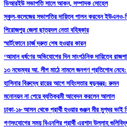
রইউ সভাপতি সালে আকন, সম্পাদক সোহেল
ুল-কলেজের সভাপতির দায়িত্ব পালন করবেন ইউএনও-ডিসি
োজপুর জেলা ছাত্রদল নেতা বহিষ্কার
র্টফোনে চার্জ দ্রুত শেষ হওয়ার কারন
ান ধর্ষণের অভিযোগের দিন সাংগঠনিক দায়িত্বে রাজশাহী ছি
নভেম্বর আ. লীগ মাঠে নামলে জনগণ প্রতিশোধ নেবে: খান 
নার বিরুদ্ধে রায়ের আগে সহিংসতার ষড়যন্ত্র: রুমন
নয়ন না পেয়ে ব্যতিক্রমী আবেদন করলেন আলাল
-১৮ আসন থেকে প্রার্থী হওয়ার গুঞ্জন মীর মুগ্ধর ভাই স্নিগ্ধ
যোগের সময় বিএনপির প্রার্থী এরশাদ উল্লাহ গুলিবিদ্ধ