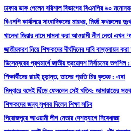
ায় ডাক পেলেন বরিশাল বিভাগের বিএনপির ৬০ মনোনয়নপ্রত্য
পি কার্যালয়ে সাংবাদিকদের মারধর, মির্জা ফখরুলের দুঃখ প্রক
েদা জিয়ার নামে মামলা করা আওয়ামী লীগ নেতা এখন ‘জুলাইয
য়করণ নিয়ে শিক্ষকদের দীর্ঘদিনের দাবি বাস্তবায়ন করা হবে : 
ম্বরের প্রথমার্ধে জাতীয় ত্রয়োদশ নির্বাচনের তপশিল : সিইস
ষার্থীদের রায়ই চূড়ান্ত, তাদের প্রতি চির কৃতজ্ঞ : এষা
বারে বসেই ছিঁড়ে ফেললেন সেই খতিব: জামায়াতের সতর্কতামূল
ষকদের জন্য সুখবর দিলেন শিক্ষা সচিব
জপুরে আওয়ামী লীগ নেতার দেশত্যাগে নিষেধাজ্ঞা