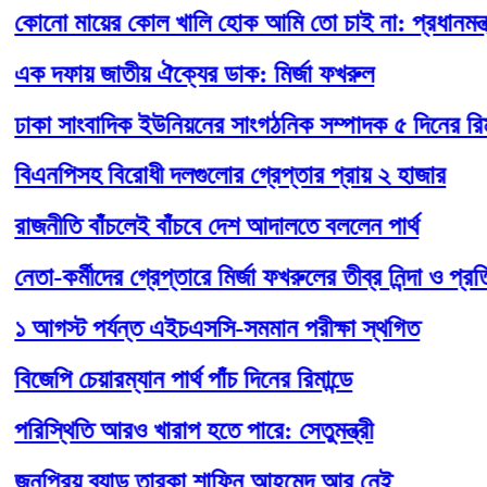
ো মায়ের কোল খালি হোক আমি তো চাই না: প্রধানমন্ত্রী
দফায় জাতীয় ঐক্যের ডাক: মির্জা ফখরুল
 সাংবাদিক ইউনিয়নের সাংগঠনিক সম্পাদক ৫ দিনের রিমান্ডে
নপিসহ বিরোধী দলগুলোর গ্রেপ্তার প্রায় ২ হাজার
ীতি বাঁচলেই বাঁচবে দেশ আদালতে বললেন পার্থ
-কর্মীদের গ্রেপ্তারে মির্জা ফখরুলের তীব্র নিন্দা ও প্রতিবাদ
গস্ট পর্যন্ত এইচএসসি-সমমান পরীক্ষা স্থগিত
পি চেয়ারম্যান পার্থ পাঁচ দিনের রিমান্ডে
্থিতি আরও খারাপ হতে পারে: সেতুমন্ত্রী
্রিয় ব্যান্ড তারকা শাফিন আহমেদ আর নেই