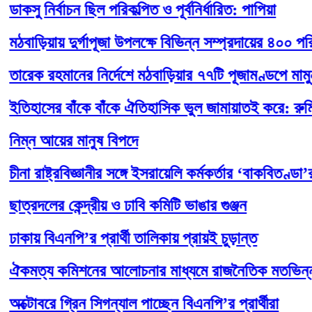
ু নির্বাচন ছিল পরিকল্পিত ও পূর্বনির্ধারিত: পাপিয়া
ড়িয়ায় দুর্গাপূজা উপলক্ষে বিভিন্ন সম্প্রদায়ের ৪০০ পরিবারক
ক রহমানের নির্দেশে মঠবাড়িয়ার ৭৭টি পূজামণ্ডপে মামুন খান
হাসের বাঁকে বাঁকে ঐতিহাসিক ভুল জামায়াতই করে: রুমিন ফা
ন আয়ের মানুষ বিপদে
 রাষ্ট্রবিজ্ঞানীর সঙ্গে ইসরায়েলি কর্মকর্তার ‘বাকবিতণ্ডা’র ভ
রদলের কেন্দ্রীয় ও ঢাবি কমিটি ভাঙার গুঞ্জন
য় বিএনপি’র প্রার্থী তালিকায় প্রায়ই চুড়ান্ত
ত্য কমিশনের আলোচনার মাধ্যমে রাজনৈতিক মতভিন্নতার শান্
োবরে গ্রিন সিগন্যাল পাচ্ছেন বিএনপি’র প্রার্থীরা