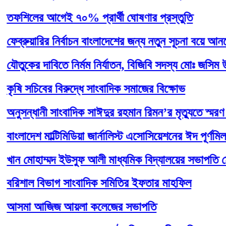
িলের আগেই ৭০% প্রার্থী ঘোষণার প্রস্তুতি
রুয়ারির নির্বাচন বাংলাদেশের জন্য নতুন সূচনা বয়ে আনবে: প্র
কের দাবিতে নির্মম নির্যাতন, বিজিবি সদস্য মোঃ জসিম উদ্দিন ব
 সচিবের বিরুদ্ধে সাংবাদিক সমাজের বিক্ষোভ
ন্ধানী সাংবাদিক সাঈদুর রহমান রিমন’র মৃত্যুতে স্মরণ সভা
াদেশ মাল্টিমিডিয়া জার্নালিস্ট এসোসিয়েশনের ঈদ পূর্ণমিলনী
 মোহাম্মদ ইউসুফ আলী মাধ্যমিক বিদ্যালয়ের সভাপতি মোঃ
শাল বিভাগ সাংবাদিক সমিতির ইফতার মাহফিল
া আজিজ আয়লা কলেজের সভাপতি