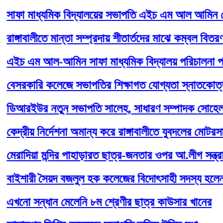
া মাধ্যমিক বিদ্যালয়ের সভাপতি এইচ এম আল আমিন কে সংবর
গাবালীতে মান্তা সম্প্রদায় শীতার্তদের মাঝে কম্বল বিতরণ
 এম আল-আমিন সাফা মাধ্যমিক বিদ্যালয় পরিচালনা পর্ষদের 
রকারি কলেজে সভাপতির শিক্ষাগত যোগ্যতা স্নাতকোত্তর, স্
রইউর নতুন সভাপতি সালেহ, সাধারণ সম্পাদক সোহেল
রীয় নির্দেশনা অমান্য করে রাঙ্গাবালীতে যুবদলের মোটরসাইকে
দিয়া মন্দির পাহাড়ারত ছাত্র-জনতার ওপর আ.লীগ সন্ত্রাসীদে
শারী সৈয়দ বজলুল হক কলেজের বিদোৎসাহী সদস্য হলেন মাহবু
ো সন্ধান মেলেনি ৮ম শ্রেণীর ছাত্র কাউসার খানের