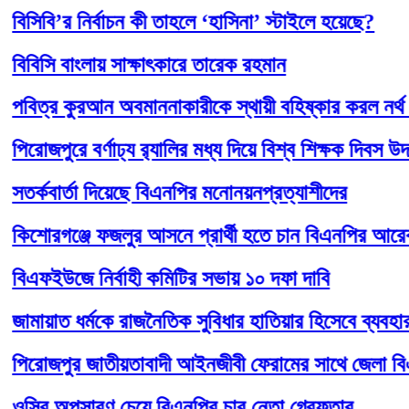
বি’র নির্বাচন কী তাহলে ‘হাসিনা’ স্টাইলে হয়েছে?
সি বাংলায় সাক্ষাৎকারে তারেক রহমান
্র কুরআন অবমাননাকারীকে স্থায়ী বহিষ্কার করল নর্থ সাউথ ব
জপুরে বর্ণাঢ্য র‍্যালির মধ্য দিয়ে বিশ্ব শিক্ষক দিবস উদযাপন
কবার্তা দিয়েছে বিএনপির মনোনয়নপ্রত্যাশীদের
োরগঞ্জে ফজলুর আসনে প্রার্থী হতে চান বিএনপির আরেক ফজ
ফইউজে নির্বাহী কমিটির সভায় ১০ দফা দাবি
য়াত ধর্মকে রাজনৈতিক সুবিধার হাতিয়ার হিসেবে ব্যবহার কর
োজপুর জাতীয়তাবাদী আইনজীবী ফেরামের সাথে জেলা বিএনপি
র অপসারণ চেয়ে বিএনপির চার নেতা গ্রেফতার