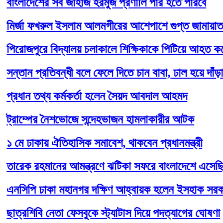
লাদেশের সব জাহাজ হরমুজ প্রণালি পার হতে পারবে
্জা ফখরুল ইসলাম আলমগীরের আশেপাশে গুপ্ত জামায়াত আ
োজপুরে বিদ্যালয় চলাকালে শিক্ষিকাকে পিটিয়ে আহত করেছে অ
ান প্রতিবন্ধী বলে ফেলে দিতে চান বাবা, ঢাল হয়ে দাঁড়ালেন ম
ধান তথ্য কর্মকর্তা হলেন সৈয়দ আবদাল আহমদ
াম্পের নৈশভোজে সন্দেহভাজন হামলাকারীর আটক
 ঢাকায় ঐতিহাসিক সমাবেশ, থাকবেন প্রধানমন্ত্রী
েক রহমানের আমন্ত্রণে ঝটিকা সফরে বাংলাদেশে এসেছিলেন 
িপি ঢাকা মহানগর দক্ষিণ আহ্বায়ক হলেন ইসহাক সরকার
রশিবি নেতা ফেসবুকে স্ট্যাটাস দিয়ে পদত্যাগের ঘোষণা