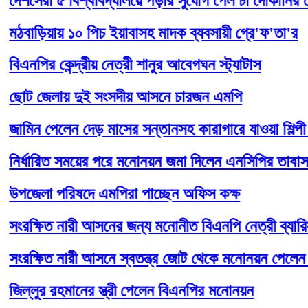
েরা ৫ বিশ্ববিদ্যালয়ে পড়ার সুযোগ পেল চা দোকানির মেয়ে র
ড়িয়ায় ১০ পিচ ইয়াবাসহ মাদক ব্যবসায়ী গ্রে'ফ'তা'র
পির কেন্দ্রীয় নেত্রী শানুর আবেগঘন স্ট্যাটাস
 জেলায় দুই সংসদীয় আসনে চারজন এমপি
ন পেলেন দেড় মাসের সন্তানসহ কারাগারে যাওয়া শিল্পী বেগম
্ধারিত সময়ের পরে মনোনয়ন জমা দিলেন এনসিপির তাবাসসুম
েলা পরিষদে এমপিরা পাচ্ছেন অফিস কক্ষ
্ষিত নারী আসনের জন্য মনোনীত বিএনপি নেত্রী ব্যারিস্টার 
ক্ষিত নারী আসনে স্বতন্ত্র জোট থেকে মনোনয়ন পেলেন জেসমি
লুর রহমানের স্ত্রী পেলেন বিএনপির মনোনয়ন