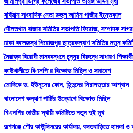
লপুর ডিগ্রি কলেজের সভাপতি তমিজ উদ্দিন মৃধা
িয়ান সাংবাদিক নেতা রুহুল আমিন গাজীর ইন্তেকাল
তখান বাজার সমিতির সভাপতি ফিরোজ, সম্পাদক সাগর
া কলেজস্থ পিরোজপুর ছাত্রকল্যাণ সমিতির নতুন কমিটি
জ্য বিরোধী মানববন্ধনে চুন্নুর বিরুদ্ধে সাধারণ শিক্ষার্থীদের
খালীতে বিএনপি'র বিক্ষোভ মিছিল ও সমাবেশ
কে ড. ইউনূসের ফোন, হিন্দুদের নিরাপত্তার আশ্বাস
াদেশ কল্যাণ পার্টির উদ্যোগে বিক্ষোভ মিছিল
পির জাতীয় স্থায়ী কমিটিতে নতুন দুই মুখ
ঞ্জে পৌর কাউন্সিলরের কার্যালয়, বসতবাড়িতে হামলা ও ভাঙচুর