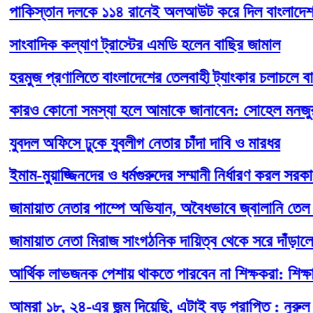
িস্তান দলকে ১১৪ রানেই অলআউট করে দিল বাংলাদেশ
াদিক কল্যাণ ট্রাস্টের এমডি হলেন বাছির জামাল
জ প্রণালিতে বাংলাদেশের তেলবাহী ট্যাংকার চলাচলে বাধা দে
ও কোনো সমস্যা হলে আমাকে জানাবেন: সোহেল মনজুর
ল অফিসে ঢুকে যুবলীগ নেতার চাঁদা দাবি ও মারধর
-মুয়াজ্জিনদের ও ধর্মগুরুদের সম্মানী নির্ধারণ করল সরকার
ায়াত নেতার পাম্পে অভিযান, অবৈধভাবে জ্বালানি তেল মজুত
য়াত নেতা মিরাজ সাংগঠনিক দায়িত্ব থেকে সরে দাঁড়ালেন
িক লাভজনক পেশায় থাকতে পারবেন না শিক্ষকরা: শিক্ষা মন্ত্রী
 ১৮, ২৪-এর জন্ম দিয়েছি, এটাই বড় প্রাপ্তি : নুরুল হক নু