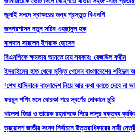
ায়াতকে ভোট দিলে বেহেশতে যাওয়া সহজ’-এটা প্রতারণা: র
ই সনদে স্বাক্ষরের জন্য প্রস্তুত বিএনপি
্রশাসন নতুন সচিব এহছানুল হক
দান সারলেন ইশরাক হোসেন
নপিকে ক্ষমতায় আনতে চায় সরকার: রেজাউল করীম
াইলের হাত থেকে মুক্তি পেলেন বাংলাদেশের শহিদুল আলম
খ হাসিনাকে বাংলাদেশ নিয়ে আর কথা বলতে দেবে না ভারত’
ন শপিং মলে বোরকা পরে স্বর্ণের দোকানে চুরি
দা জিয়া ও তারেক রহমানকে নিয়ে লালুর বক্তব্য ব্যক্তিগত:
োদশ জাতীয় সংসদ নির্বাচনে উত্তরাধিকারের নারী নেত্রীরা